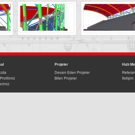
al
Projeler
Hızlı M
ızda
Devam Eden Projeler
Referan
Profilimiz
Biten Projeler
İletişim
erimiz