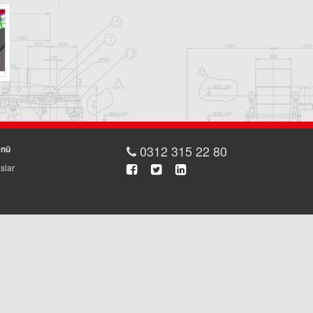
0312 315 22 80
enü
slar